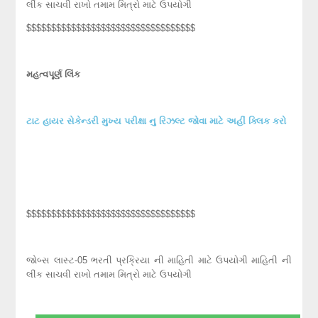
લીંક સાચવી રાખો તમામ મિત્રો માટે ઉપયોગી
$$$$$$$$$$$$$$$$$$$$$$$$$$$$$$$$$$
મહત્વપૂર્ણ લિંક
ટાટ હાયર સેકેન્ડરી મુખ્ય પરીક્ષા નુ રિઝલ્ટ જોવા માટે અહીં ક્લિક કરો
$$$$$$$$$$$$$$$$$$$$$$$$$$$$$$$$$$
જોબ્સ લાસ્ટ-05 ભરતી પ્રક્રિયા ની માહિતી માટે ઉપયોગી માહિતી ની
લીંક સાચવી રાખો તમામ મિત્રો માટે ઉપયોગી