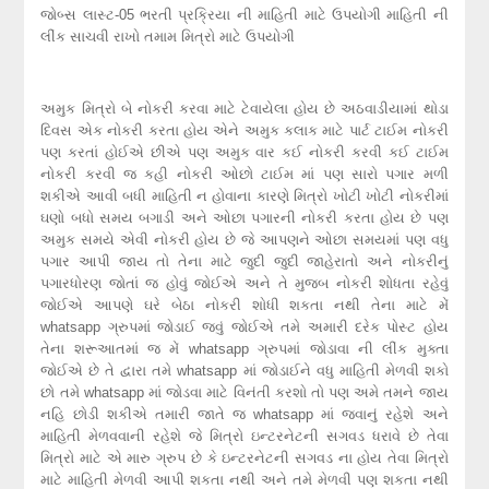
જોબ્સ લાસ્ટ-05 ભરતી પ્રક્રિયા ની માહિતી માટે ઉપયોગી માહિતી ની
લીંક સાચવી રાખો તમામ મિત્રો માટે ઉપયોગી
અમુક મિત્રો બે નોકરી કરવા માટે ટેવાયેલા હોય છે અઠવાડીયામાં થોડા
દિવસ એક નોકરી કરતા હોય એને અમુક કલાક માટે પાર્ટ ટાઈમ નોકરી
પણ કરતાં હોઈએ છીએ પણ અમુક વાર કઈ નોકરી કરવી કઈ ટાઈમ
નોકરી કરવી જ કહી નોકરી ઓછો ટાઈમ માં પણ સારો પગાર મળી
શકીએ આવી બધી માહિતી ન હોવાના કારણે મિત્રો ખોટી ખોટી નોકરીમાં
ઘણો બધો સમય બગાડી અને ઓછા પગારની નોકરી કરતા હોય છે પણ
અમુક સમયે એવી નોકરી હોય છે જે આપણને ઓછા સમયમાં પણ વધુ
પગાર આપી જાય તો તેના માટે જુદી જુદી જાહેરાતો અને નોકરીનું
પગારધોરણ જોતાં જ હોવું જોઈએ અને તે મુજબ નોકરી શોધતા રહેવું
જોઈએ આપણે ઘરે બેઠા નોકરી શોધી શકતા નથી તેના માટે મેં
whatsapp ગ્રુપમાં જોડાઈ જવું જોઈએ તમે અમારી દરેક પોસ્ટ હોય
તેના શરૂઆતમાં જ મેં whatsapp ગ્રુપમાં જોડાવા ની લીંક મુક્તા
જોઈએ છે તે દ્વારા તમે whatsapp માં જોડાઈને વધુ માહિતી મેળવી શકો
છો તમે whatsapp માં જોડવા માટે વિનંતી કરશો તો પણ અમે તમને જાય
નહિ છોડી શકીએ તમારી જાતે જ whatsapp માં જવાનું રહેશે અને
માહિતી મેળવવાની રહેશે જે મિત્રો ઇન્ટરનેટની સગવડ ધરાવે છે તેવા
મિત્રો માટે એ મારુ ગ્રુપ છે કે ઇન્ટરનેટની સગવડ ના હોય તેવા મિત્રો
માટે માહિતી મેળવી આપી શકતા નથી અને તમે મેળવી પણ શકતા નથી